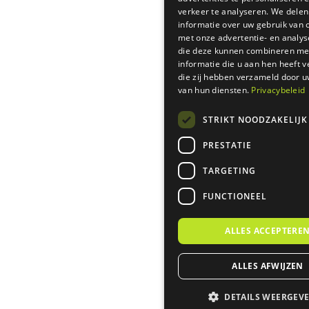
verkeer te analyseren. We delen
informatie over uw gebruik van 
met onze advertentie- en analys
die deze kunnen combineren me
informatie die u aan hen heeft v
die zij hebben verzameld door u
van hun diensten.
Privacybeleid
STRIKT NOODZAKELIJK
PRESTATIE
TARGETING
FUNCTIONEEL
ALLES ACCEPTERE
ALLES AFWIJZEN
DETAILS WEERGEV