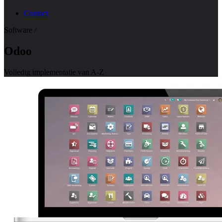
Contact
Software
/
Odoo
Volledig implementatie van A-Z