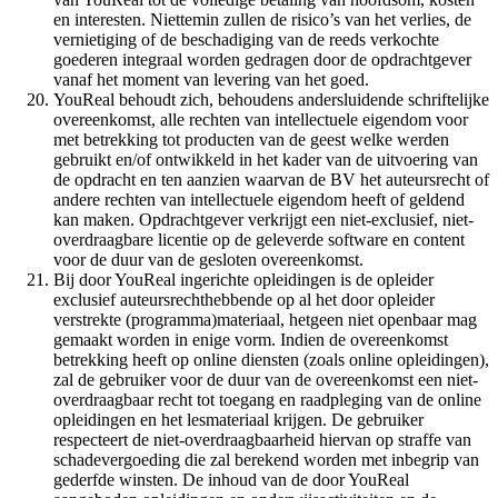
en interesten. Niettemin zullen de risico’s van het verlies, de
vernietiging of de beschadiging van de reeds verkochte
goederen integraal worden gedragen door de opdrachtgever
vanaf het moment van levering van het goed.
YouReal behoudt zich, behoudens andersluidende schriftelijke
overeenkomst, alle rechten van intellectuele eigendom voor
met betrekking tot producten van de geest welke werden
gebruikt en/of ontwikkeld in het kader van de uitvoering van
de opdracht en ten aanzien waarvan de BV het auteursrecht of
andere rechten van intellectuele eigendom heeft of geldend
kan maken. Opdrachtgever verkrijgt een niet-exclusief, niet-
overdraagbare licentie op de geleverde software en content
voor de duur van de gesloten overeenkomst.
Bij door YouReal ingerichte opleidingen is de opleider
exclusief auteursrechthebbende op al het door opleider
verstrekte (programma)materiaal, hetgeen niet openbaar mag
gemaakt worden in enige vorm. Indien de overeenkomst
betrekking heeft op online diensten (zoals online opleidingen),
zal de gebruiker voor de duur van de overeenkomst een niet-
overdraagbaar recht tot toegang en raadpleging van de online
opleidingen en het lesmateriaal krijgen. De gebruiker
respecteert de niet-overdraagbaarheid hiervan op straffe van
schadevergoeding die zal berekend worden met inbegrip van
gederfde winsten. De inhoud van de door YouReal