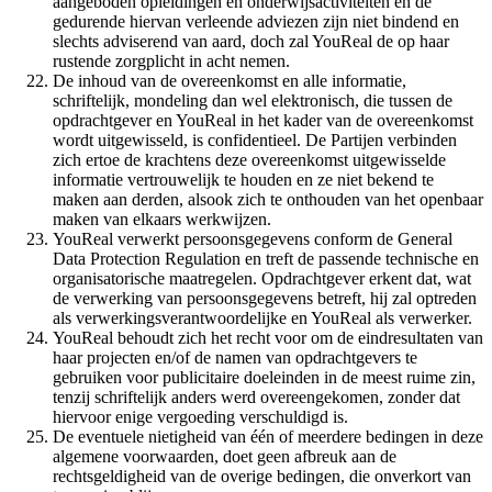
aangeboden opleidingen en onderwijsactiviteiten en de
gedurende hiervan verleende adviezen zijn niet bindend en
slechts adviserend van aard, doch zal YouReal de op haar
rustende zorgplicht in acht nemen.
De inhoud van de overeenkomst en alle informatie,
schriftelijk, mondeling dan wel elektronisch, die tussen de
opdrachtgever en YouReal in het kader van de overeenkomst
wordt uitgewisseld, is confidentieel. De Partijen verbinden
zich ertoe de krachtens deze overeenkomst uitgewisselde
informatie vertrouwelijk te houden en ze niet bekend te
maken aan derden, alsook zich te onthouden van het openbaar
maken van elkaars werkwijzen.
YouReal verwerkt persoonsgegevens conform de General
Data Protection Regulation en treft de passende technische en
organisatorische maatregelen. Opdrachtgever erkent dat, wat
de verwerking van persoonsgegevens betreft, hij zal optreden
als verwerkingsverantwoordelijke en YouReal als verwerker.
YouReal behoudt zich het recht voor om de eindresultaten van
haar projecten en/of de namen van opdrachtgevers te
gebruiken voor publicitaire doeleinden in de meest ruime zin,
tenzij schriftelijk anders werd overeengekomen, zonder dat
hiervoor enige vergoeding verschuldigd is.
De eventuele nietigheid van één of meerdere bedingen in deze
algemene voorwaarden, doet geen afbreuk aan de
rechtsgeldigheid van de overige bedingen, die onverkort van