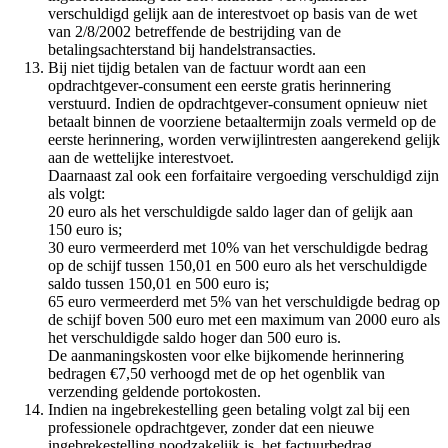
verschuldigd gelijk aan de interestvoet op basis van de wet
van 2/8/2002 betreffende de bestrijding van de
betalingsachterstand bij handelstransacties.
Bij niet tijdig betalen van de factuur wordt aan een
opdrachtgever-consument een eerste gratis herinnering
verstuurd. Indien de opdrachtgever-consument opnieuw niet
betaalt binnen de voorziene betaaltermijn zoals vermeld op de
eerste herinnering, worden verwijlintresten aangerekend gelijk
aan de wettelijke interestvoet.
Daarnaast zal ook een forfaitaire vergoeding verschuldigd zijn
als volgt:
20 euro als het verschuldigde saldo lager dan of gelijk aan
150 euro is;
30 euro vermeerderd met 10% van het verschuldigde bedrag
op de schijf tussen 150,01 en 500 euro als het verschuldigde
saldo tussen 150,01 en 500 euro is;
65 euro vermeerderd met 5% van het verschuldigde bedrag op
de schijf boven 500 euro met een maximum van 2000 euro als
het verschuldigde saldo hoger dan 500 euro is.
De aanmaningskosten voor elke bijkomende herinnering
bedragen €7,50 verhoogd met de op het ogenblik van
verzending geldende portokosten.
Indien na ingebrekestelling geen betaling volgt zal bij een
professionele opdrachtgever, zonder dat een nieuwe
ingebrekestelling noodzakelijk is, het factuurbedrag