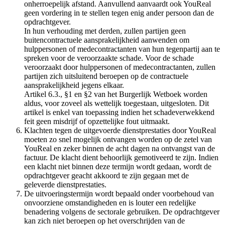
onherroepelijk afstand. Aanvullend aanvaardt ook YouReal
geen vordering in te stellen tegen enig ander persoon dan de
opdrachtgever.
In hun verhouding met derden, zullen partijen geen
buitencontractuele aansprakelijkheid aanwenden om
hulppersonen of medecontractanten van hun tegenpartij aan te
spreken voor de veroorzaakte schade. Voor de schade
veroorzaakt door hulppersonen of medecontractanten, zullen
partijen zich uitsluitend beroepen op de contractuele
aansprakelijkheid jegens elkaar.
Artikel 6.3., §1 en §2 van het Burgerlijk Wetboek worden
aldus, voor zoveel als wettelijk toegestaan, uitgesloten. Dit
artikel is enkel van toepassing indien het schadeverwekkend
feit geen misdrijf of opzettelijke fout uitmaakt.
Klachten tegen de uitgevoerde dienstprestaties door YouReal
moeten zo snel mogelijk ontvangen worden op de zetel van
YouReal en zeker binnen de acht dagen na ontvangst van de
factuur. De klacht dient behoorlijk gemotiveerd te zijn. Indien
een klacht niet binnen deze termijn wordt gedaan, wordt de
opdrachtgever geacht akkoord te zijn gegaan met de
geleverde dienstprestaties.
De uitvoeringstermijn wordt bepaald onder voorbehoud van
onvoorziene omstandigheden en is louter een redelijke
benadering volgens de sectorale gebruiken. De opdrachtgever
kan zich niet beroepen op het overschrijden van de