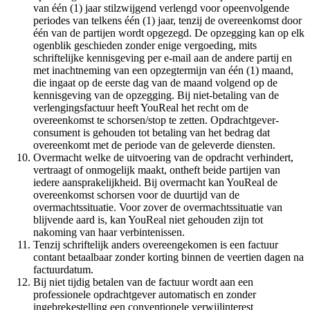
van één (1) jaar stilzwijgend verlengd voor opeenvolgende
periodes van telkens één (1) jaar, tenzij de overeenkomst door
één van de partijen wordt opgezegd. De opzegging kan op elk
ogenblik geschieden zonder enige vergoeding, mits
schriftelijke kennisgeving per e-mail aan de andere partij en
met inachtneming van een opzegtermijn van één (1) maand,
die ingaat op de eerste dag van de maand volgend op de
kennisgeving van de opzegging. Bij niet-betaling van de
verlengingsfactuur heeft YouReal het recht om de
overeenkomst te schorsen/stop te zetten. Opdrachtgever-
consument is gehouden tot betaling van het bedrag dat
overeenkomt met de periode van de geleverde diensten.
Overmacht welke de uitvoering van de opdracht verhindert,
vertraagt of onmogelijk maakt, ontheft beide partijen van
iedere aansprakelijkheid. Bij overmacht kan YouReal de
overeenkomst schorsen voor de duurtijd van de
overmachtssituatie. Voor zover de overmachtssituatie van
blijvende aard is, kan YouReal niet gehouden zijn tot
nakoming van haar verbintenissen.
Tenzij schriftelijk anders overeengekomen is een factuur
contant betaalbaar zonder korting binnen de veertien dagen na
factuurdatum.
Bij niet tijdig betalen van de factuur wordt aan een
professionele opdrachtgever automatisch en zonder
ingebrekestelling een conventionele verwijlinterest