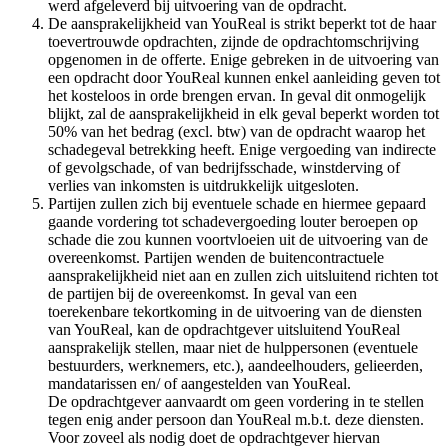
werd afgeleverd bij uitvoering van de opdracht.
De aansprakelijkheid van YouReal is strikt beperkt tot de haar
toevertrouwde opdrachten, zijnde de opdrachtomschrijving
opgenomen in de offerte. Enige gebreken in de uitvoering van
een opdracht door YouReal kunnen enkel aanleiding geven tot
het kosteloos in orde brengen ervan. In geval dit onmogelijk
blijkt, zal de aansprakelijkheid in elk geval beperkt worden tot
50% van het bedrag (excl. btw) van de opdracht waarop het
schadegeval betrekking heeft. Enige vergoeding van indirecte
of gevolgschade, of van bedrijfsschade, winstderving of
verlies van inkomsten is uitdrukkelijk uitgesloten.
Partijen zullen zich bij eventuele schade en hiermee gepaard
gaande vordering tot schadevergoeding louter beroepen op
schade die zou kunnen voortvloeien uit de uitvoering van de
overeenkomst. Partijen wenden de buitencontractuele
aansprakelijkheid niet aan en zullen zich uitsluitend richten tot
de partijen bij de overeenkomst. In geval van een
toerekenbare tekortkoming in de uitvoering van de diensten
van YouReal, kan de opdrachtgever uitsluitend YouReal
aansprakelijk stellen, maar niet de hulppersonen (eventuele
bestuurders, werknemers, etc.), aandeelhouders, gelieerden,
mandatarissen en/ of aangestelden van YouReal.
De opdrachtgever aanvaardt om geen vordering in te stellen
tegen enig ander persoon dan YouReal m.b.t. deze diensten.
Voor zoveel als nodig doet de opdrachtgever hiervan