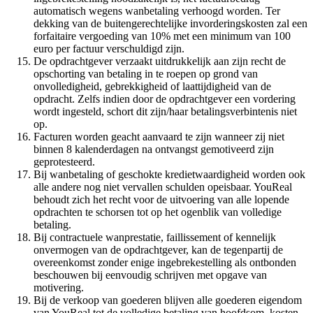
automatisch wegens wanbetaling verhoogd worden. Ter
dekking van de buitengerechtelijke invorderingskosten zal een
forfaitaire vergoeding van 10% met een minimum van 100
euro per factuur verschuldigd zijn.
De opdrachtgever verzaakt uitdrukkelijk aan zijn recht de
opschorting van betaling in te roepen op grond van
onvolledigheid, gebrekkigheid of laattijdigheid van de
opdracht. Zelfs indien door de opdrachtgever een vordering
wordt ingesteld, schort dit zijn/haar betalingsverbintenis niet
op.
Facturen worden geacht aanvaard te zijn wanneer zij niet
binnen 8 kalenderdagen na ontvangst gemotiveerd zijn
geprotesteerd.
Bij wanbetaling of geschokte kredietwaardigheid worden ook
alle andere nog niet vervallen schulden opeisbaar. YouReal
behoudt zich het recht voor de uitvoering van alle lopende
opdrachten te schorsen tot op het ogenblik van volledige
betaling.
Bij contractuele wanprestatie, faillissement of kennelijk
onvermogen van de opdrachtgever, kan de tegenpartij de
overeenkomst zonder enige ingebrekestelling als ontbonden
beschouwen bij eenvoudig schrijven met opgave van
motivering.
Bij de verkoop van goederen blijven alle goederen eigendom
van YouReal tot de volledige betaling van hoofdsom, kosten