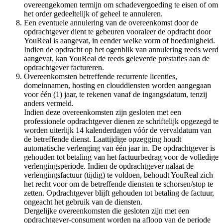
overeengekomen termijn om schadevergoeding te eisen of om
het order gedeeltelijk of geheel te annuleren.
Een eventuele annulering van de overeenkomst door de
opdrachtgever dient te gebeuren vooraleer de opdracht door
YouReal is aangevat, in eender welke vorm of hoedanigheid.
Indien de opdracht op het ogenblik van annulering reeds werd
aangevat, kan YouReal de reeds geleverde prestaties aan de
opdrachtgever factureren.
Overeenkomsten betreffende recurrente licenties,
domeinnamen, hosting en clouddiensten worden aangegaan
voor één (1) jaar, te rekenen vanaf de ingangsdatum, tenzij
anders vermeld.
Indien deze overeenkomsten zijn gesloten met een
professionele opdrachtgever dienen ze schriftelijk opgezegd te
worden uiterlijk 14 kalenderdagen vóór de vervaldatum van
de betreffende dienst. Laattijdige opzegging houdt
automatische verlenging van één jaar in. De opdrachtgever is
gehouden tot betaling van het factuurbedrag voor de volledige
verlengingsperiode. Indien de opdrachtgever nalaat de
verlengingsfactuur (tijdig) te voldoen, behoudt YouReal zich
het recht voor om de betreffende diensten te schorsen/stop te
zetten. Opdrachtgever blijft gehouden tot betaling de factuur,
ongeacht het gebruik van de diensten.
Dergelijke overeenkomsten die gesloten zijn met een
opdrachtgever-consument worden na afloop van de periode