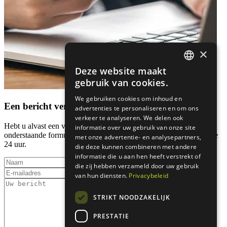
×
Deze website maakt
DUTCH
gebruik van cookies.
ENGLISH
We gebruiken cookies om inhoud en
Een bericht versturen
advertenties te personaliseren en om ons
verkeer te analyseren. We delen ook
Hebt u alvast een vraag voor ons, dan kan u ons via het
informatie over uw gebruik van onze site
onderstaande formulier contacteren. We beantwoorden u binnen de
met onze advertentie- en analysepartners,
24 uur.
die deze kunnen combineren met andere
informatie die u aan hen heeft verstrekt of
die zij hebben verzameld door uw gebruik
van hun diensten.
Privacybeleid
STRIKT NOODZAKELIJK
PRESTATIE